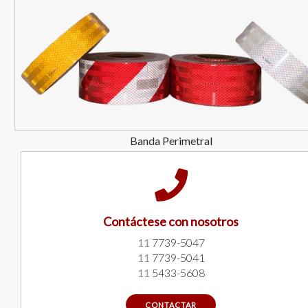
Banda Perimetral
Contáctese con nosotros
11
7739-5047
11
7739-5041
11
5433-5608
CONTACTAR