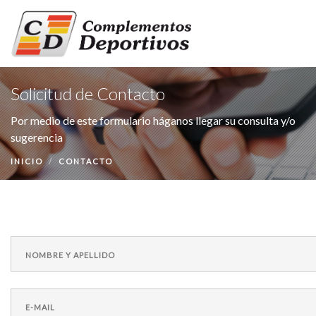
Solicitud de Contacto
INICIO
PRODUCTOS
Por medio de este formulario háganos llegar su consulta y/o
NUESTRA EMPRESA
sugerencia
CONTACTO
INICIO
CONTACTO