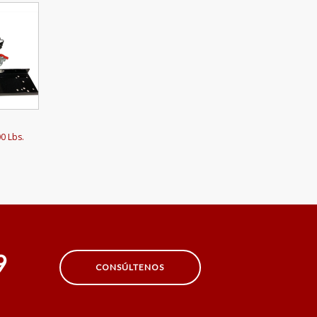
0 Lbs.
9
CONSÚLTENOS