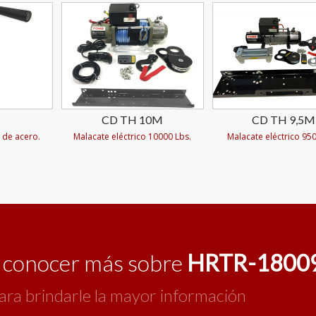
CD TH 10M
CD TH 9,5M
 de acero.
Malacate eléctrico 10000 Lbs.
Malacate eléctrico 950
o conocer más sobre
HRTR-1800
ara brindarle la mayor información