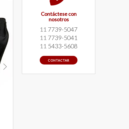
Contáctese con
nosotros
11
7739-5047
11
7739-5041
11
5433-5608
CONTACTAR
Next