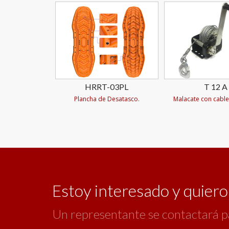
HRRT-03PL
T 12 A
Plancha de Desatasco.
Malacate con cable
Estoy interesado y quier
Un representante se contactará p