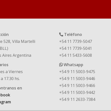
cción
Teléfono
e 528, Villa Martelli
+54 11 7739-5047
BLL)
+54 11 7739-5041
 Aires Argentina
+54 11 5433-5608
rios
Whatsapp
es a Viernes
+54 9 11 5003-9475
 a 17.30 hs.
+54 9 11 5003-9446
+54 9 11 5003-9466
ntranos en
+54 9 11 5003-9442
ebook
+54 9 11 2633-7384
agram