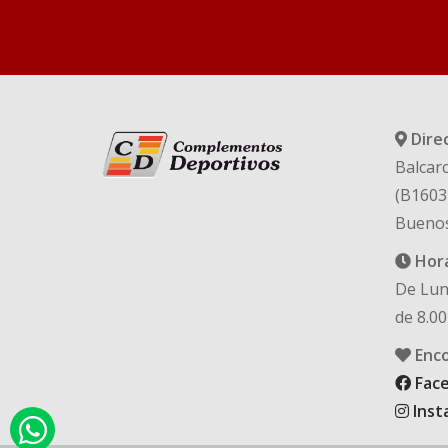
Dire
Balcarc
(B1603
Buenos
Hora
De Lun
de 8.00
Enco
Fac
Inst